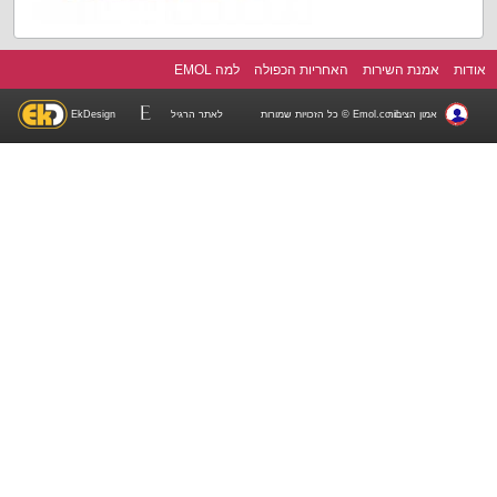
אודות
אמנת השירות
האחריות הכפולה
למה EMOL
אמון הציבור
Emol.co.il © כל הזכויות שמורות
לאתר הרגיל
EkDesign